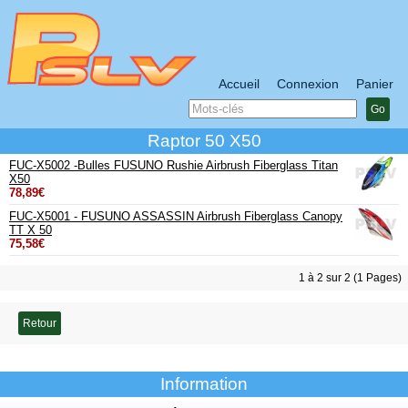
Accueil
Connexion
Panier
Go
Raptor 50 X50
FUC-X5002 -Bulles FUSUNO Rushie Airbrush Fiberglass Titan
X50
78,89€
FUC-X5001 - FUSUNO ASSASSIN Airbrush Fiberglass Canopy
TT X 50
75,58€
1 à 2 sur 2 (1 Pages)
Retour
Information