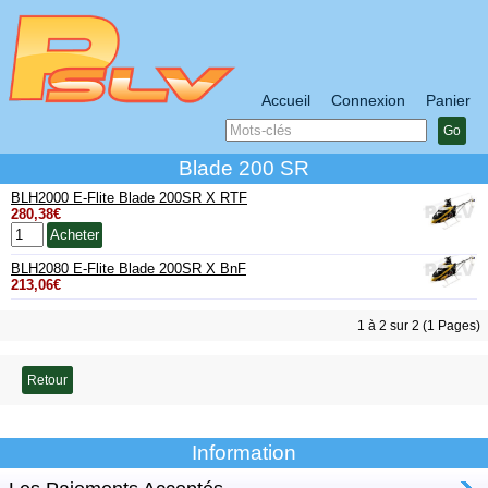
Accueil
Connexion
Panier
Go
Blade 200 SR
BLH2000 E-Flite Blade 200SR X RTF
280,38€
BLH2080 E-Flite Blade 200SR X BnF
213,06€
1 à 2 sur 2 (1 Pages)
Retour
Information