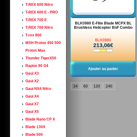
T-REX 600 Nitro
T-REX 600 E - PRO
T-REX 700 E
BLH3980 E-Flite Blade MCPX BL
T-REX 700 Nitro
Brushless Helicopter BnF Combo
T-rex 800
BLH3980
MSH Protos 450 500
213,06€
Protos Max
Thunder TigerX50
Raptor 90 G4
Ajouter au panier
Gaui X3
Gaui X2
24
60
120
240
Gaui NX4 Nitro
Gaui X4
Gaui X7
Gaui X5
Blade Nano CP X
Blade 130X
Blade 500