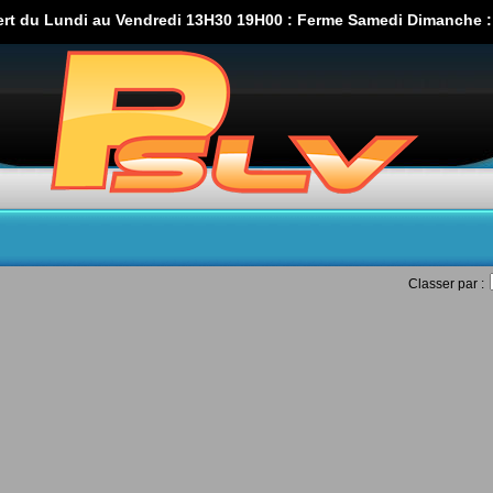
ert du Lundi au Vendredi 13H30 19H00 : Ferme Samedi Dimanche : 
Classer par :