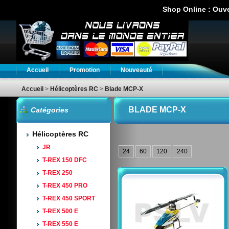
Shop Online : Ouv
Accueil
Promotion
Nouveauté
Accueil
>
Hélicoptères RC
>
Blade MCP-X
BLADE MCP-X
Catégories
Hélicoptères RC
JR
24
60
120
240
T-REX 150 DFC
T-REX 250
T-REX 450 PRO
T-REX 450 SPORT
T-REX 500 E
T-REX 550 E