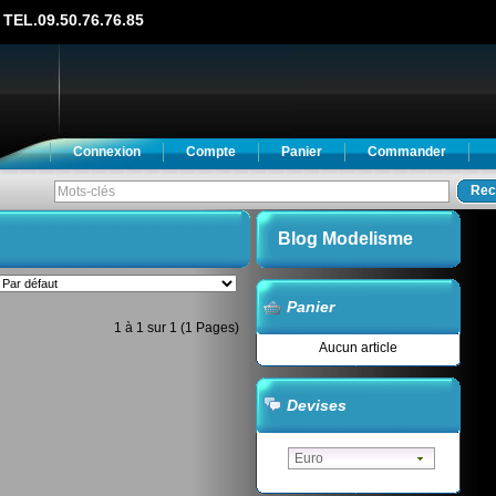
TEL.09.50.76.76.85
Connexion
Compte
Panier
Commander
Rec
Blog Modelisme
Panier
1 à 1 sur 1 (1 Pages)
Aucun article
Devises
Euro